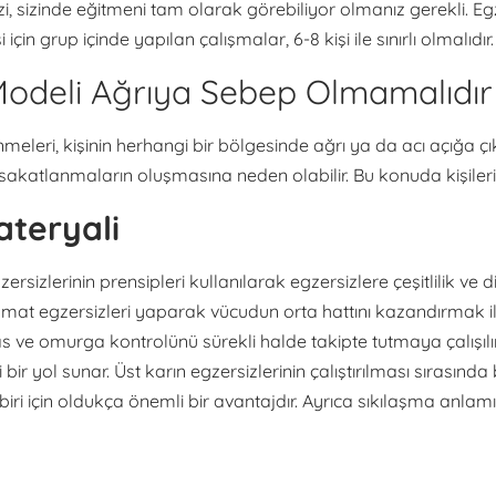
sizi, sizinde eğitmeni tam olarak görebiliyor olmanız gerekli. E
in grup içinde yapılan çalışmalar, 6-8 kişi ile sınırlı olmalıdır.
 Modeli Ağrıya Sebep Olmamalıdır
meleri, kişinin herhangi bir bölgesinde ağrı ya da acı açığa ç
katlanmaların oluşmasına neden olabilir. Bu konuda kişilerin
ateryali
ersizlerinin prensipleri kullanılarak egzersizlere çeşitlilik ve 
 mat egzersizleri yaparak vücudun orta hattını kazandırmak i
as ve omurga kontrolünü sürekli halde takipte tutmaya çalışılır
 bir yol sunar. Üst karın egzersizlerinin çalıştırılması sırasın
biri için oldukça önemli bir avantajdır. Ayrıca sıkılaşma anlam