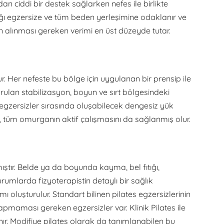
n ciddi bir destek sağlarken nefes ile birlikte
tığı egzersize ve tüm beden yerleşimine odaklanır ve
 alınması gereken verimi en üst düzeyde tutar.
ur. Her nefeste bu bölge için uygulanan bir prensip ile
rulan stabilizasyon, boyun ve sırt bölgesindeki
gzersizler sırasında oluşabilecek dengesiz yük
a, tüm omurganın aktif çalışmasını da sağlanmış olur.
ıştır. Belde ya da boyunda kayma, bel fıtığı,
rumlarda fizyoterapistin detaylı bir sağlık
ı oluşturulur. Standart bilinen pilates egzersizlerinin
apmaması gereken egzersizler var. Klinik Pilates ile
ır. Modifiye pilates olarak da tanımlanabilen bu