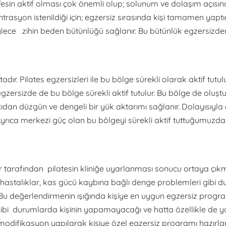
fesin aktif olması çok önemli olup; solunum ve dolaşım açısında
ntrasyon istenildiği için; egzersiz sırasında kişi tamamen yap
ece zihin beden bütünlüğü sağlanır. Bu bütünlük egzersizden
ır. Pilates egzersizleri ile bu bölge sürekli olarak aktif tutul
zersizde de bu bölge sürekli aktif tutulur. Bu bölge de oluştu
n düzgün ve dengeli bir yük aktarımı sağlanır. Dolayısıyla e
 Ayrıca merkezi güç olan bu bölgeyi sürekli aktif tuttuğumuzd
ler tarafından pilatesin kliniğe uyarlanması sonucu ortaya çıkm
l hastalıklar, kas gücü kaybına bağlı denge problemleri gibi du
r. Bu değerlendirmenin ışığında kişiye en uygun egzersiz program
 gibi durumlarda kişinin yapamayacağı ve hatta özellikle de y
 modifikasyon yapılarak kişiye özel egzersiz programı hazırlan