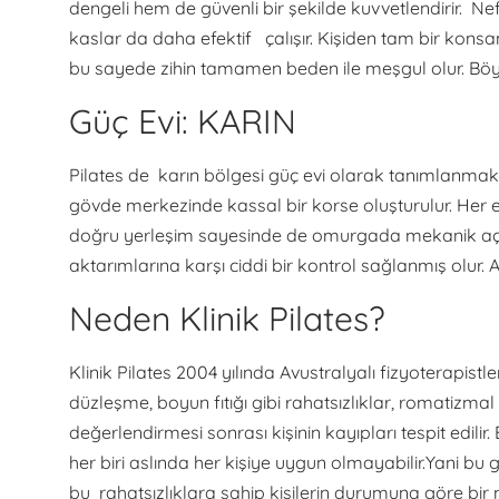
dengeli hem de güvenli bir şekilde kuvvetlendirir. Ne
kaslar da daha efektif çalışır. Kişiden tam bir konsa
bu sayede zihin tamamen beden ile meşgul olur. Böyl
Güç Evi: KARIN
Pilates de karın bölgesi güç evi olarak tanımlanmaktad
gövde merkezinde kassal bir korse oluşturulur. Her eg
doğru yerleşim sayesinde de omurgada mekanik açıda
aktarımlarına karşı ciddi bir kontrol sağlanmış olur.
Neden Klinik Pilates?
Klinik Pilates 2004 yılında Avustralyalı fizyoterapist
düzleşme, boyun fıtığı gibi rahatsızlıklar, romatizma
değerlendirmesi sonrası kişinin kayıpları tespit edili
her biri aslında her kişiye uygun olmayabilir.Yani bu
bu rahatsızlıklara sahip kişilerin durumuna göre bir