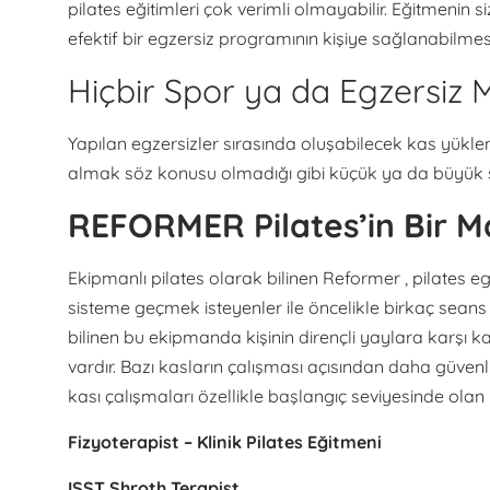
pilates eğitimleri çok verimli olmayabilir. Eğitmenin 
efektif bir egzersiz programının kişiye sağlanabilmesi iç
Hiçbir Spor ya da Egzersiz
Yapılan egzersizler sırasında oluşabilecek kas yüklen
almak söz konusu olmadığı gibi küçük ya da büyük sa
REFORMER Pilates’in Bir M
Ekipmanlı pilates olarak bilinen Reformer , pilates egz
sisteme geçmek isteyenler ile öncelikle birkaç seans
bilinen bu ekipmanda kişinin dirençli yaylara karşı k
vardır. Bazı kasların çalışması açısından daha güvenli
kası çalışmaları özellikle başlangıç seviyesinde olan 
Fizyoterapist – Klinik Pilates Eğitmeni
ISST Shroth Terapist