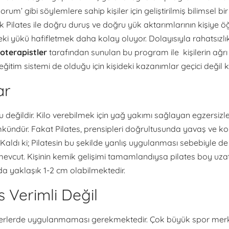
m’ gibi söylemlere sahip kişiler için geliştirilmiş bilimsel bir 
nik Pilates ile doğru duruş ve doğru yük aktarımlarının kişiye
rdeki yükü hafifletmek daha kolay oluyor. Dolayısıyla rahatsız
yoterapistler
tarafından sunulan bu program ile kişilerin ağrı
eğitim sistemi de olduğu için kişideki kazanımlar geçici değil k
ar
 değildir. Kilo verebilmek için yağ yakımı sağlayan egzersizler
ündür. Fakat Pilates, prensipleri doğrultusunda yavaş ve kont
Kaldı ki; Pilatesin bu şekilde yanlış uygulanması sebebiyle 
mevcut. Kişinin kemik gelişimi tamamlandıysa pilates boy uzatm
 da yaklaşık 1-2 cm olabilmektedir.
 Verimli Değil
ık yerlerde uygulanmaması gerekmektedir. Çok büyük spor merk