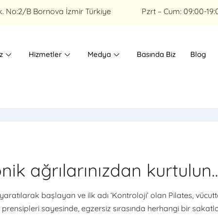
k. No:2/B Bornova İzmir Türkiye
Pzrt – Cum: 09:00-19:
z
Hizmetler
Medya
Basında Biz
Blog
nik ağrılarınızdan kurtulun
yaratılarak başlayan ve ilk adı ‘Kontroloji’ olan Pilates, vücut
rensipleri sayesinde, egzersiz sırasında herhangi bir sakat